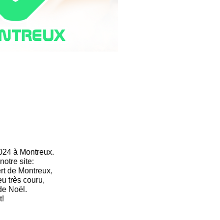
2024 à Montreux.
otre site:
rt de Montreux,
eu très couru,
de Noël.
t!