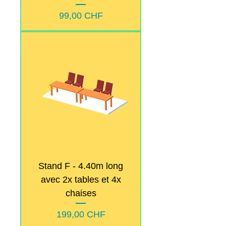
Prix
99,00 CHF
Stand F - 4.40m long
avec 2x tables et 4x
chaises
Prix
199,00 CHF