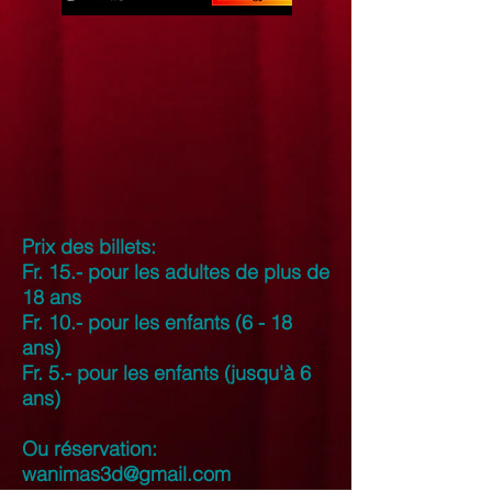
Prix des billets:
Fr. 15.- pour les adultes de plus de
18 ans
Fr. 10.- pour les enfants (6 - 18
ans)
Fr. 5.- pour les enfants (jusqu'à 6
ans)
Ou réservation:
wanimas3d@gmail.com