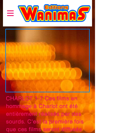
CHARLOT 1-7 Ces films en
hommage à Charlot ont été
entièrement réalisés par des
sourds. C'est la première fois
que ces films seront diffusés