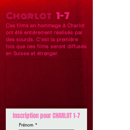
Charlot
1-7
Ces films en hommage à Charlot
ont été entièrement réalisés par
des sourds. C'est la première
fois que ces films seront diffusés
en Suisse et étranger.
Inscription pour CHARLOT 1-7
Prénom