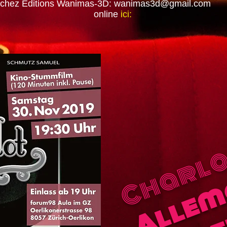
z chez Editions Wanimas-3D:
wanimas3d@gmail.com
o
online
ici:
Charlo
Allem