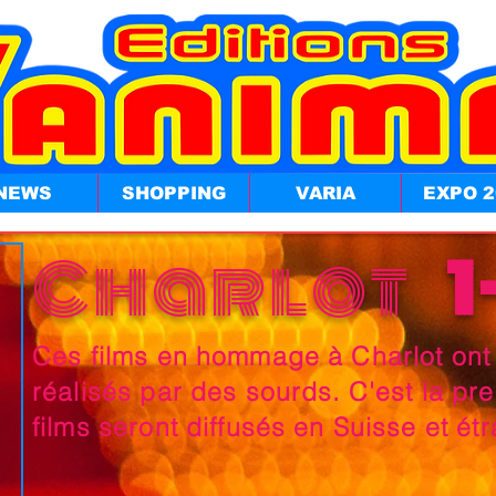
NEWS
SHOPPING
VARIA
EXPO 2
Charlot
1
Ces films en hommage à Charlot ont 
réalisés par des sourds. C'est la pr
films seront diffusés en Suisse et ét