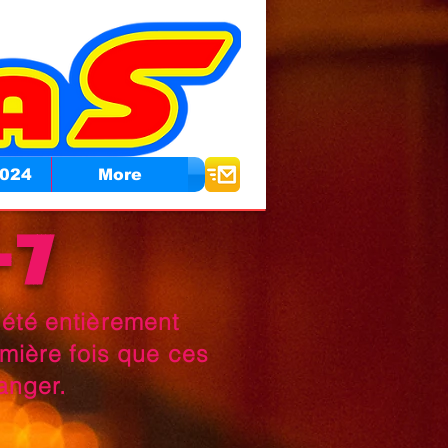
024
More
-7
été entièrement
emière fois que ces
ranger.