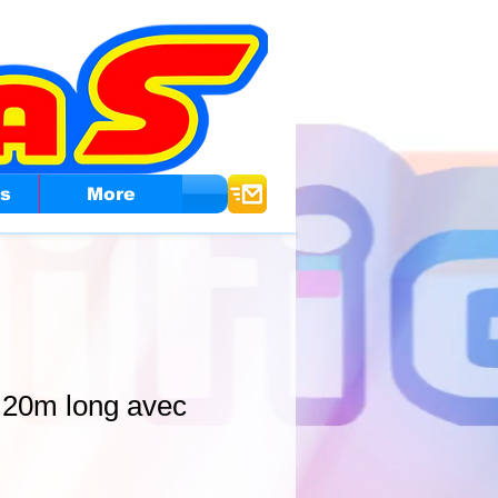
os
More
.20m long avec