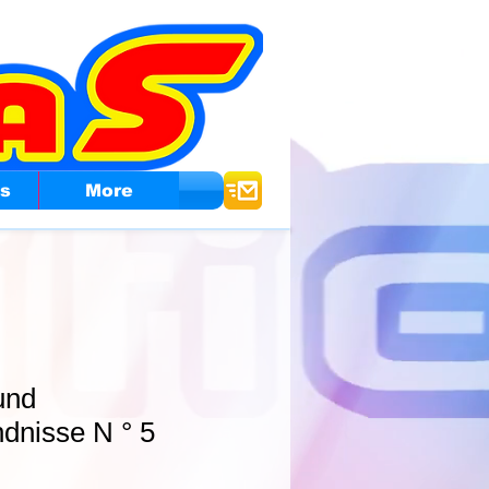
os
More
und
dnisse N ° 5