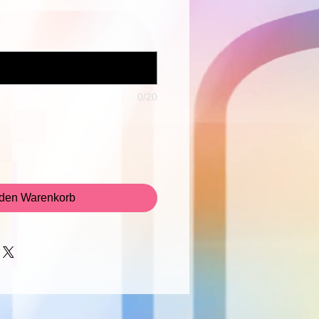
Preis
0/20
 den Warenkorb