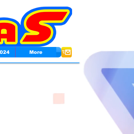
024
More
nt.