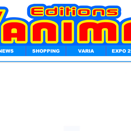
NEWS
SHOPPING
VARIA
EXPO 2
 n'y a aucun article à afficher pour le mome